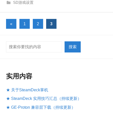
SD游戏设置
文
上
«
1
2
3
一
章
组
分
搜索
文
搜索
页
章
实用内容
★ 关于SteamDeck掌机
★ SteamDeck 实用技巧汇总（持续更新）
★ GE-Proton 兼容层下载（持续更新）