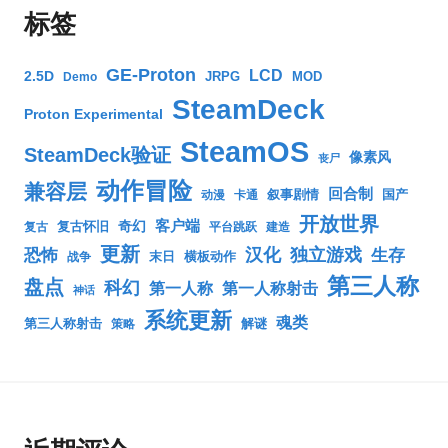
标签
GE-Proton
LCD
2.5D
JRPG
MOD
Demo
SteamDeck
Proton Experimental
SteamOS
SteamDeck验证
像素风
丧尸
动作冒险
兼容层
回合制
叙事剧情
国产
动漫
卡通
开放世界
客户端
奇幻
复古怀旧
复古
平台跳跃
建造
更新
汉化
独立游戏
生存
恐怖
末日
横板动作
战争
第三人称
盘点
科幻
第一人称
第一人称射击
神话
系统更新
魂类
第三人称射击
解谜
策略