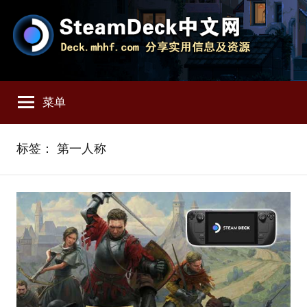
跳
至
内
容
SteamDeck
Deck.mhhf.com
分
菜单
享
中
SteamDeck
实
文
标签：
第一人称
用
信
网
息
和
资
源