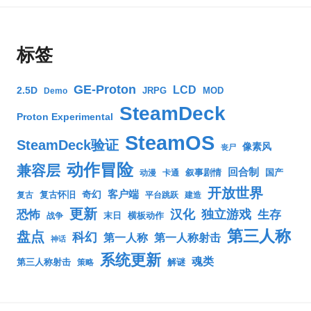
标签
GE-Proton
LCD
2.5D
JRPG
MOD
Demo
SteamDeck
Proton Experimental
SteamOS
SteamDeck验证
像素风
丧尸
动作冒险
兼容层
回合制
叙事剧情
国产
动漫
卡通
开放世界
客户端
奇幻
复古怀旧
复古
平台跳跃
建造
更新
汉化
独立游戏
生存
恐怖
末日
横板动作
战争
第三人称
盘点
科幻
第一人称
第一人称射击
神话
系统更新
魂类
第三人称射击
解谜
策略