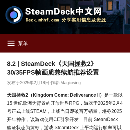
跳
至
内
容
SteamDeck
Deck.mhhf.com
分
菜单
享
中
SteamDeck
实
文
8.2 | SteamDeck《天国拯救2》
用
30/35FPS帧画质兼续航推荐设置
信
网
息
发布于
2025年2月19日
作者:
Magicwing
和
资
天国拯救2（Kingdom Come: Deliverance II）
是一款以
源
15 世纪欧洲为背景的开放世界RPG，游戏于2025年2月4
号正式上线STEAM，上线当日即破百万销量，堪称2025
开年神作，该游戏使用CE引擎开发，目前 SteamDeck
验证状态为黄标，游戏 SteamDeck 上平均运行帧率可以