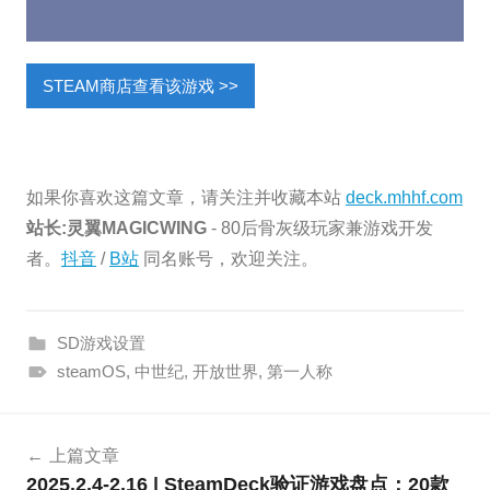
STEAM商店查看该游戏 >>
如果你喜欢这篇文章，请关注并收藏本站
deck.mhhf.com
站长:灵翼MAGICWING
- 80后骨灰级玩家兼游戏开发
者。
抖音
/
B站
同名账号，欢迎关注。
SD游戏设置
steamOS
,
中世纪
,
开放世界
,
第一人称
文
上篇文章
章
2025.2.4-2.16 | SteamDeck验证游戏盘点：20款