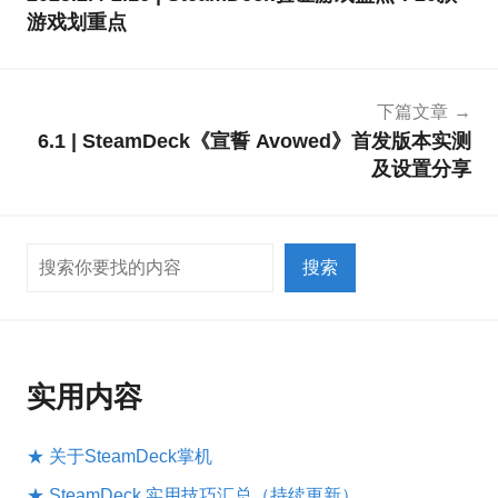
导
游戏划重点
航
下篇文章
6.1 | SteamDeck《宣誓 Avowed》首发版本实测
及设置分享
搜索
搜索
实用内容
★ 关于SteamDeck掌机
★ SteamDeck 实用技巧汇总（持续更新）