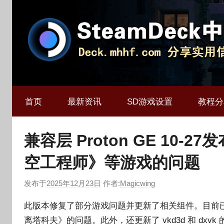
跳
至
内
容
Deck.mhhf.com
SteamDeck
分
首页
享
最新资讯
SD游戏设置
教程分
中
SteamDeck
实
文
兼容层 Proton GE 10
用
信
空工程师》等游戏的问题
网
息
和
发布于
2025年12月23日
作者:
Magicwing
资
源
此版本修复了部分游戏问题并更新了相关组件。目前
离塔科夫》的问题。此外，还更新了 vkd3d 和 d