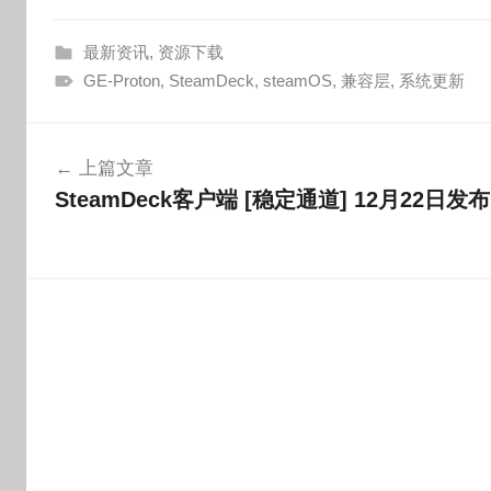
最新资讯
,
资源下载
GE-Proton
,
SteamDeck
,
steamOS
,
兼容层
,
系统更新
文
上篇文章
章
SteamDeck客户端 [稳定通道] 12月22日发布
导
航