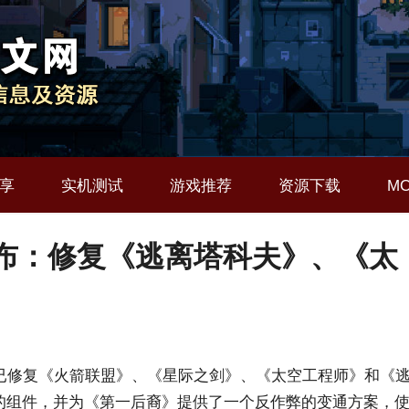
享
实机测试
游戏推荐
资源下载
M
-27发布：修复《逃离塔科夫》、《太
已修复《火箭联盟》、《星际之剑》、《太空工程师》和《
xvk 的组件，并为《第一后裔》提供了一个反作弊的变通方案，