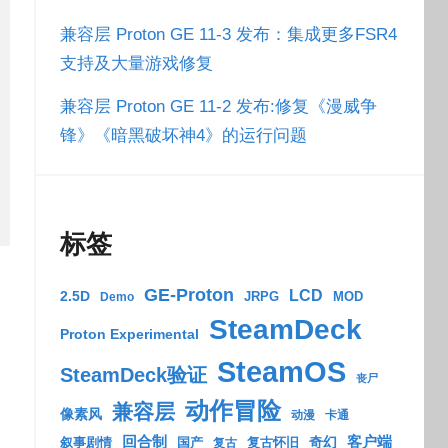
兼容层 Proton GE 11-3 发布：集成更多FSR4
支持及大量游戏修复
兼容层 Proton GE 11-2 发布:修复《漫威争
锋》《暗黑破坏神4》的运行问题
标签
GE-Proton
LCD
2.5D
JRPG
MOD
Demo
SteamDeck
Proton Experimental
SteamOS
SteamDeck验证
丧尸
动作冒险
兼容层
像素风
动漫
卡通
回合制
客户端
奇幻
叙事剧情
国产
复古怀旧
复古