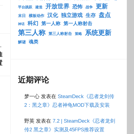
开放世界
更新
恐怖
平台跳跃
建造
战争
盘点
汉化
独立游戏
生存
末日
横板动作
科幻
第一人称
第一人称射击
神话
第三人称
系统更新
第三人称射击
策略
魂类
解谜
推
置
近期评论
梦一心
发表在
SteamDeck《忍者龙剑传
2：黑之章》忍者神龟MOD下载及安装
野英
发表在
7.2 | SteamDeck《忍者龙剑
传2 黑之章》实测及45FPS推荐设置