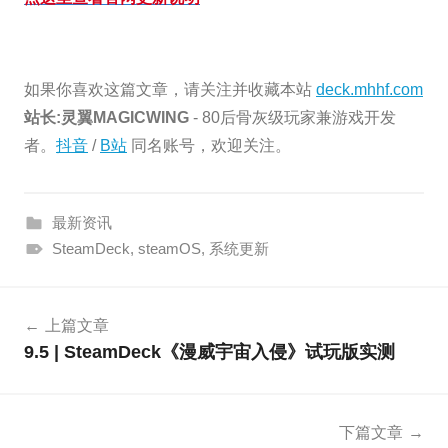
如果你喜欢这篇文章，请关注并收藏本站
deck.mhhf.com
站长:灵翼MAGICWING
- 80后骨灰级玩家兼游戏开发
者。
抖音
/
B站
同名账号，欢迎关注。
最新资讯
SteamDeck
,
steamOS
,
系统更新
文
上篇文章
章
9.5 | SteamDeck《漫威宇宙入侵》试玩版实测
导
航
下篇文章