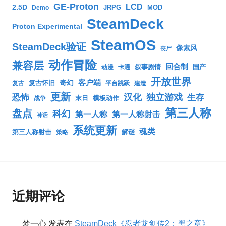
GE-Proton
LCD
2.5D
JRPG
MOD
Demo
SteamDeck
Proton Experimental
SteamOS
SteamDeck验证
像素风
丧尸
动作冒险
兼容层
回合制
叙事剧情
国产
动漫
卡通
开放世界
客户端
奇幻
复古怀旧
复古
平台跳跃
建造
更新
汉化
独立游戏
生存
恐怖
末日
横板动作
战争
第三人称
盘点
科幻
第一人称
第一人称射击
神话
系统更新
魂类
第三人称射击
解谜
策略
近期评论
梦一心
发表在
SteamDeck《忍者龙剑传2：黑之章》