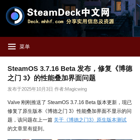
跳
至
内
容
SteamDeck
Deck.mhhf.com
分
菜单
享
中
SteamDeck
实
文
SteamOS 3.7.16 Beta 发布，修复《博德
用
之门 3》的性能叠加界面问题
信
网
息
发布于
2025年10月3日
作者:
Magicwing
和
资
Valve 刚刚推送了 SteamOS 3.7.16 Beta 版本更新，现已
源
修复了原生版本《博德之门 3》性能叠加界面不显示的问
题，该问题在上一篇
关于《博德之门3》原生版本测试
的文章里有提到。