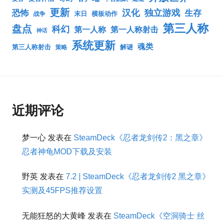
更新
汉化
独立游戏
生存
恐怖
末日
横板动作
战争
第三人称
盘点
科幻
第一人称
第一人称射击
神话
系统更新
魂类
第三人称射击
解谜
策略
近期评论
梦一心
发表在
SteamDeck《忍者龙剑传2：黑之章》
忍者神龟MOD下载及安装
野英
发表在
7.2 | SteamDeck《忍者龙剑传2 黑之章》
实测及45FPS推荐设置
无能狂怒的大黄峰
发表在
SteamDeck《空洞骑士 丝