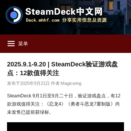
跳
至
内
容
SteamDeck
Deck.mhhf.com
分
菜单
享
中
SteamDeck
实
文
2025.9.1-9.20 | SteamDeck验证游戏盘
用
点：12款值得关注
信
网
息
发布于
2025年9月21日
作者:
Magicwing
和
资
SteamDeck 9月1日至9月二十日，验证游戏盘点，有12
源
款游戏值得关注：《忍龙4》《勇者斗恶龙7重制版》尚
未发售已提前获绿标。