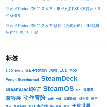
兼容层 Proton GE 11-3 发布：集成更多FSR4支持及大量
游戏修复
兼容层 Proton GE 11-2 发布:修复《漫威争锋》《暗黑破
坏神4》的运行问题
标签
GE-Proton
LCD
2.5D
JRPG
MOD
Demo
SteamDeck
Proton Experimental
SteamOS
SteamDeck验证
像素风
丧尸
动作冒险
兼容层
回合制
叙事剧情
国产
动漫
卡通
开放世界
客户端
奇幻
复古怀旧
复古
平台跳跃
建造