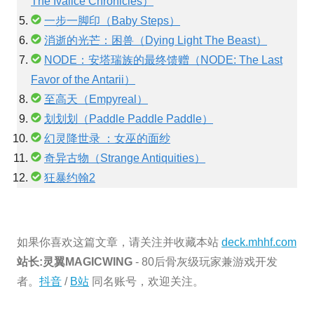
The Ivalice Chronicles）
一步一脚印（Baby Steps）
消逝的光芒：困兽（Dying Light The Beast）
NODE：安塔瑞族的最终馈赠（NODE: The Last
Favor of the Antarii）
至高天（Empyreal）
划划划（Paddle Paddle Paddle）
幻灵降世录 ：女巫的面纱
奇异古物（Strange Antiquities）
狂暴约翰2
如果你喜欢这篇文章，请关注并收藏本站
deck.mhhf.com
站长:灵翼MAGICWING
- 80后骨灰级玩家兼游戏开发
者。
抖音
/
B站
同名账号，欢迎关注。