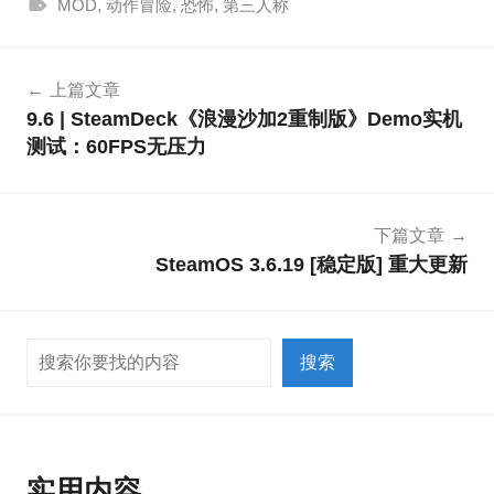
MOD
,
动作冒险
,
恐怖
,
第三人称
文
上篇文章
章
9.6 | SteamDeck《浪漫沙加2重制版》Demo实机
导
测试：60FPS无压力
航
下篇文章
SteamOS 3.6.19 [稳定版] 重大更新
搜索
搜索
实用内容