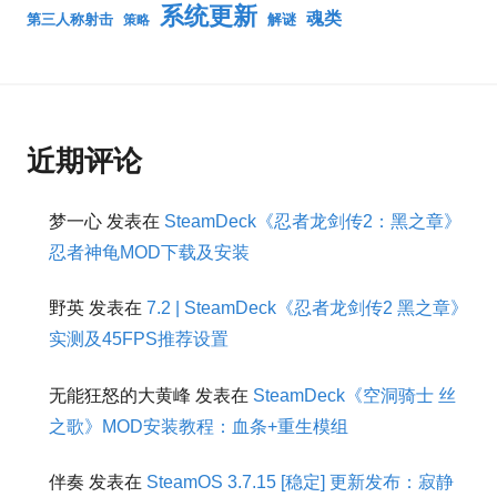
系统更新
魂类
第三人称射击
解谜
策略
近期评论
梦一心
发表在
SteamDeck《忍者龙剑传2：黑之章》
忍者神龟MOD下载及安装
野英
发表在
7.2 | SteamDeck《忍者龙剑传2 黑之章》
实测及45FPS推荐设置
无能狂怒的大黄峰
发表在
SteamDeck《空洞骑士 丝
之歌》MOD安装教程：血条+重生模组
伴奏
发表在
SteamOS 3.7.15 [稳定] 更新发布：寂静