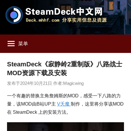
跳
至
内
容
SteamDeck
Deck.mhhf.com
分
菜单
享
中
SteamDeck
实
文
SteamDeck《寂静岭2重制版》八路战士
用
MOD资源下载及安装
信
网
息
发布于
2024年10月21日
作者:
Magicwing
和
资
一个有趣的替换主角詹姆斯的MOD，感受一下八路的力
源
量，该MOD由B站UP主
V夭魔
制作，这里将分享该MOD
在 SteamDeck 上的安装方法。