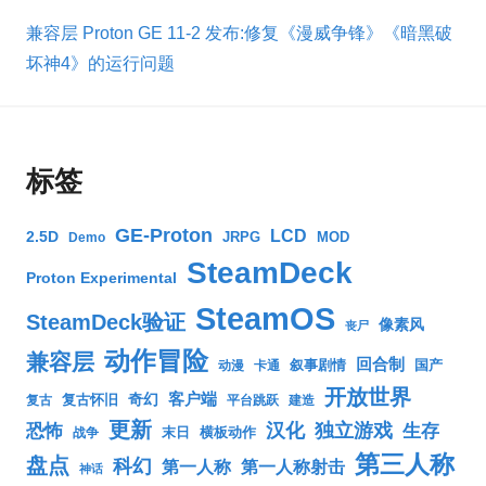
兼容层 Proton GE 11-2 发布:修复《漫威争锋》《暗黑破
坏神4》的运行问题
标签
GE-Proton
LCD
2.5D
JRPG
MOD
Demo
SteamDeck
Proton Experimental
SteamOS
SteamDeck验证
像素风
丧尸
动作冒险
兼容层
回合制
叙事剧情
国产
动漫
卡通
开放世界
客户端
奇幻
复古怀旧
复古
平台跳跃
建造
更新
汉化
独立游戏
生存
恐怖
末日
横板动作
战争
第三人称
盘点
科幻
第一人称
第一人称射击
神话