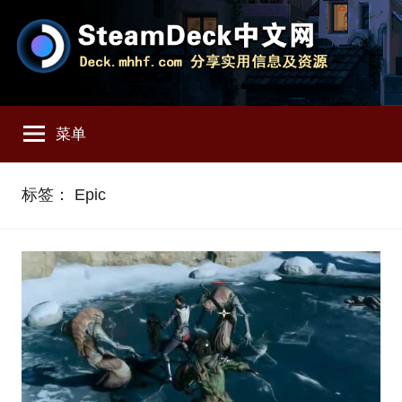
跳
至
内
容
SteamDeck
Deck.mhhf.com
分
菜单
享
中
SteamDeck
实
文
标签：
Epic
用
信
网
息
和
资
源