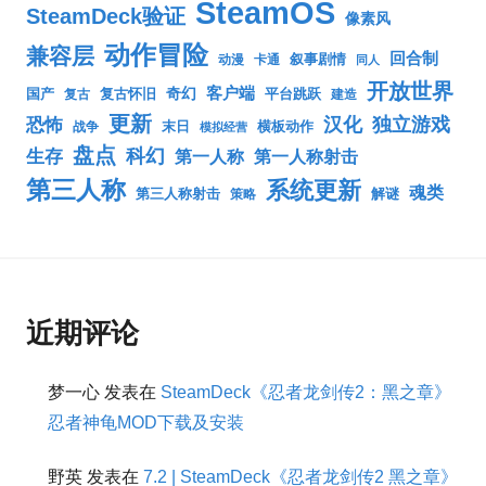
SteamOS
SteamDeck验证
像素风
动作冒险
兼容层
回合制
叙事剧情
动漫
卡通
同人
开放世界
客户端
奇幻
国产
复古怀旧
平台跳跃
复古
建造
更新
汉化
独立游戏
恐怖
末日
横板动作
战争
模拟经营
盘点
生存
科幻
第一人称
第一人称射击
第三人称
系统更新
魂类
第三人称射击
解谜
策略
近期评论
梦一心
发表在
SteamDeck《忍者龙剑传2：黑之章》
忍者神龟MOD下载及安装
野英
发表在
7.2 | SteamDeck《忍者龙剑传2 黑之章》