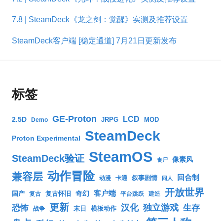
7.8 | SteamDeck《龙之剑：觉醒》实测及推荐设置
SteamDeck客户端 [稳定通道] 7月21日更新发布
标签
GE-Proton
LCD
2.5D
JRPG
MOD
Demo
SteamDeck
Proton Experimental
SteamOS
SteamDeck验证
像素风
丧尸
动作冒险
兼容层
回合制
叙事剧情
动漫
卡通
同人
开放世界
客户端
奇幻
国产
复古怀旧
复古
平台跳跃
建造
更新
汉化
独立游戏
生存
恐怖
末日
横板动作
战争