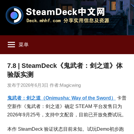
跳
至
内
容
SteamDeck
Deck.mhhf.com
分
菜单
享
中
SteamDeck
实
文
7.8 | SteamDeck《鬼武者：剑之道》体
用
验版实测
信
网
息
发布于
2026年6月3日
作者:
Magicwing
和
资
鬼武者：剑之道（Onimusha: Way of the Sword）
卡普
源
空新作《鬼武者：剑之道》确定 STEAM 平台发售日为
2026年9月25号，支持中文配音，目前已开放免费试玩。
本作 SteamDeck 验证状态目前未知。试玩Demo初步跑