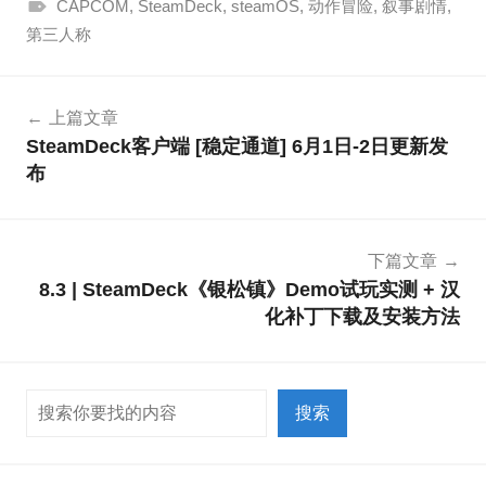
CAPCOM
,
SteamDeck
,
steamOS
,
动作冒险
,
叙事剧情
,
第三人称
文
上篇文章
章
SteamDeck客户端 [稳定通道] 6月1日-2日更新发
导
布
航
下篇文章
8.3 | SteamDeck《银松镇》Demo试玩实测 + 汉
化补丁下载及安装方法
搜索
搜索