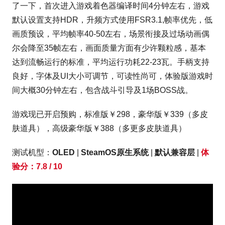
了一下，首次进入游戏着色器编译时间4分钟左右，游戏
默认设置支持HDR，升频方式使用FSR3.1,帧率优先，低
画质预设，平均帧率40-50左右，场景衔接及过场动画偶
尔会降至35帧左右，画面质量方面有少许颗粒感，基本
达到流畅运行的标准，平均运行功耗22-23瓦。手柄支持
良好，字体及UI大小可调节，可读性尚可，体验版游戏时
间大概30分钟左右，包含战斗引导及1场BOSS战。
游戏现已开启预购，标准版￥298，豪华版￥339（多皮
肤道具），高级豪华版￥388（多更多皮肤道具）
测试机型：
OLED
|
SteamOS原生系统
|
默认兼容层
|
体
验分：7.8 / 10