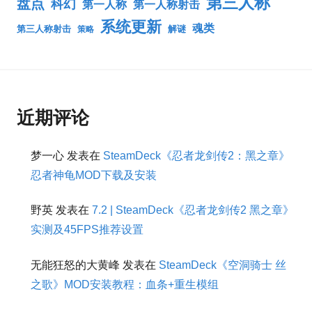
第三人称
盘点
科幻
第一人称
第一人称射击
系统更新
魂类
第三人称射击
解谜
策略
近期评论
梦一心
发表在
SteamDeck《忍者龙剑传2：黑之章》
忍者神龟MOD下载及安装
野英
发表在
7.2 | SteamDeck《忍者龙剑传2 黑之章》
实测及45FPS推荐设置
无能狂怒的大黄峰
发表在
SteamDeck《空洞骑士 丝
之歌》MOD安装教程：血条+重生模组