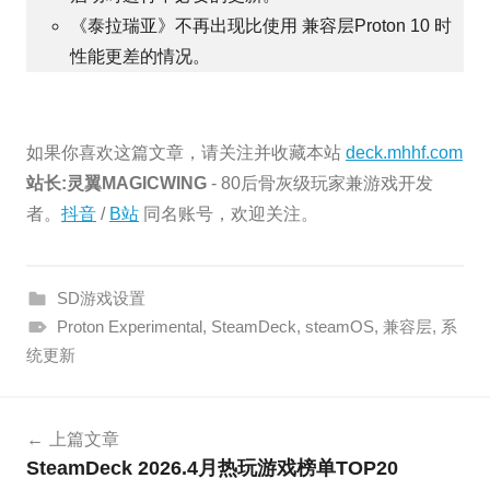
《泰拉瑞亚》不再出现比使用 兼容层Proton 10 时
性能更差的情况。
如果你喜欢这篇文章，请关注并收藏本站
deck.mhhf.com
站长:灵翼MAGICWING
- 80后骨灰级玩家兼游戏开发
者。
抖音
/
B站
同名账号，欢迎关注。
SD游戏设置
Proton Experimental
,
SteamDeck
,
steamOS
,
兼容层
,
系
统更新
文
上篇文章
章
SteamDeck 2026.4月热玩游戏榜单TOP20