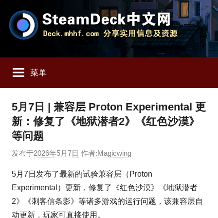
跳
至
内
容
SteamDeck
Deck.mhhf.com
分
菜单
享
中
SteamDeck
实
文
5月7日 | 兼容层 Proton Experimental 更
用
新：修复了《地狱潜者2》《红色沙漠》
信
网
息
等问题
和
发布于
2026年5月7日
作者:
Magicwing
资
源
5月7日发布了最新的试验兼容层（Proton
Experimental）更新，修复了《红色沙漠》《地狱潜者
2》《刺客信条影》等诸多游戏的运行问题，该兼容层自
动更新，玩家可直接使用。