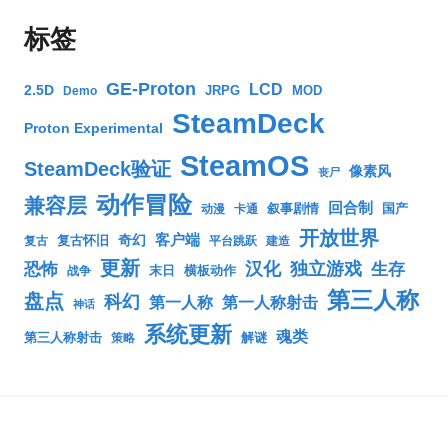
标签
GE-Proton
LCD
2.5D
JRPG
MOD
Demo
SteamDeck
Proton Experimental
SteamOS
SteamDeck验证
像素风
丧尸
动作冒险
兼容层
回合制
叙事剧情
国产
动漫
卡通
开放世界
客户端
奇幻
复古怀旧
复古
平台跳跃
建造
更新
汉化
独立游戏
生存
恐怖
末日
横板动作
战争
第三人称
盘点
科幻
第一人称
第一人称射击
神话
系统更新
魂类
第三人称射击
解谜
策略