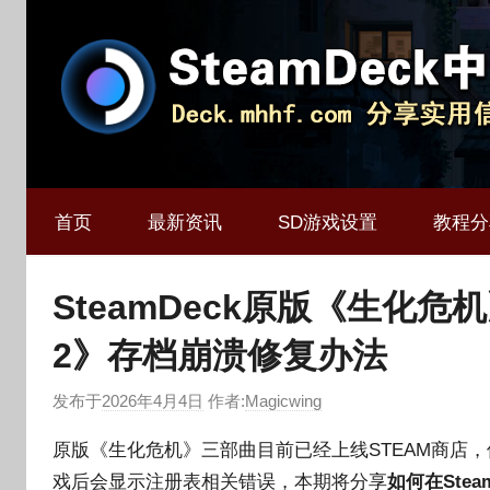
跳
至
内
容
Deck.mhhf.com
SteamDeck
分
首页
享
最新资讯
SD游戏设置
教程分
中
SteamDeck
实
文
SteamDeck原版《生化
用
信
2》存档崩溃修复办法
网
息
和
发布于
2026年4月4日
作者:
Magicwing
资
源
原版《生化危机》三部曲目前已经上线STEAM商店，但
戏后会显示注册表相关错误，本期将分享
如何在Ste