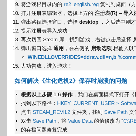
将游戏根目录内的
re2_english.reg
复制到桌面（方
打开注册表编辑器，选择上方的
注册表(R)
–
导入
弹出路径选择窗口，选择
desktop
，之后选中刚
提示注册表导入成功。
再次切回 Steam 库，找到游戏，右键点击后选择
弹出窗口选择
通用
，在右侧的
启动选项
栏输入以
WINEDLLOVERRIDES=ddraw.dll=n,b %com
大功告成，进入游戏！
如何解决《生化危机2》保存时崩溃的问题
根据以上步骤 1-6 操作
，我们在桌面模式下打开《原版
找到以下路径：
HKEY_CURRENT_USER > Softwa
点击
STEAM_REVIL2
文件夹，找到
Save Path
文
双击
Save Path
，将
Value Data
的值修改为 “
C:\R
的存档问题修复完成