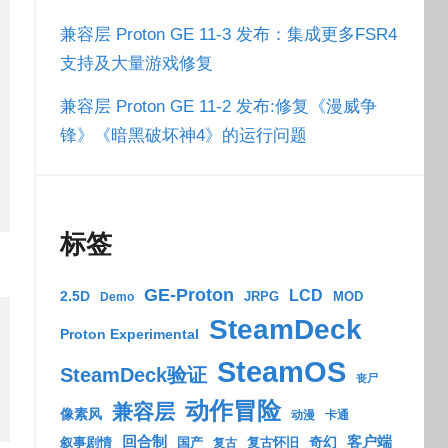
兼容层 Proton GE 11-3 发布：集成更多FSR4
支持及大量游戏修复
兼容层 Proton GE 11-2 发布:修复《漫威争
锋》《暗黑破坏神4》的运行问题
标签
GE-Proton
LCD
2.5D
JRPG
MOD
Demo
SteamDeck
Proton Experimental
SteamOS
SteamDeck验证
丧尸
动作冒险
兼容层
像素风
动漫
卡通
回合制
客户端
奇幻
叙事剧情
国产
复古怀旧
复古