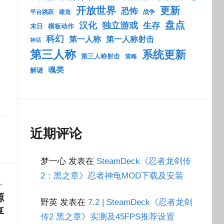
开放世界
更新
恐怖
平台跳跃
建造
战争
盘点
汉化
独立游戏
生存
末日
横板动作
科幻
第一人称
第一人称射击
神话
第三人称
系统更新
第三人称射击
策略
魂类
解谜
近期评论
梦一心
发表在
SteamDeck《忍者龙剑传
2：黑之章》忍者神龟MOD下载及安装
源
野英
发表在
7.2 | SteamDeck《忍者龙剑
享
传2 黑之章》实测及45FPS推荐设置