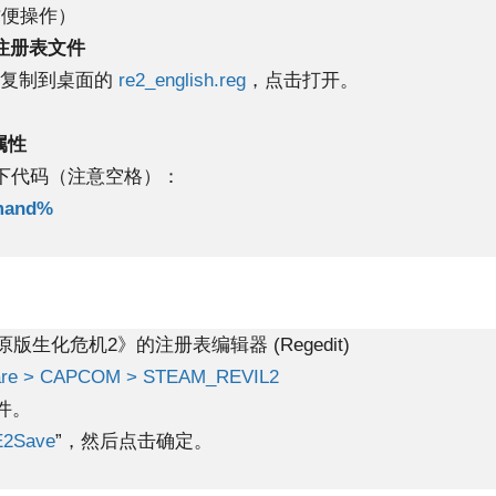
便操作）
注册表文件
才复制到桌面的
re2_english.reg
，点击打开。
属性
下代码（注意空格）：
mand%
生化危机2》的注册表编辑器 (Regedit)
re > CAPCOM > STEAM_REVIL2
件。
E2Save
”，然后点击确定。