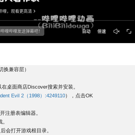
切换兼容层）
以在桌面商店Discover搜索并安装。
ident Evil 2（1998）:4249110
），点击OK
打开注册表编辑器。
戏。
之后会打开游戏根目录。