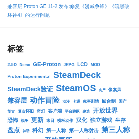
兼容层 Proton GE 11-2 发布:修复《漫威争锋》《暗黑破
坏神4》的运行问题
标签
GE-Proton
LCD
2.5D
JRPG
MOD
Demo
SteamDeck
Proton Experimental
SteamOS
SteamDeck验证
像素风
丧尸
动作冒险
兼容层
回合制
叙事剧情
国产
动漫
卡通
开放世界
客户端
奇幻
复古怀旧
复古
平台跳跃
建造
更新
汉化
独立游戏
生存
恐怖
末日
横板动作
战争
第三人称
盘点
科幻
第一人称
第一人称射击
神话