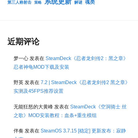
系统更新
魂类
第三人称射击
解谜
策略
近期评论
梦一心
发表在
SteamDeck《忍者龙剑传2：黑之章》
忍者神龟MOD下载及安装
野英
发表在
7.2 | SteamDeck《忍者龙剑传2 黑之章》
实测及45FPS推荐设置
无能狂怒的大黄峰
发表在
SteamDeck《空洞骑士 丝
之歌》MOD安装教程：血条+重生模组
伴奏
发表在
SteamOS 3.7.15 [稳定] 更新发布：寂静