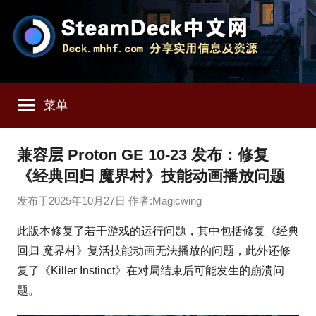
跳
至
内
容
SteamDeck
Deck.mhhf.com
分
菜单
享
中
SteamDeck
实
文
兼容层 Proton GE 10-23 发布：修复
用
《经典回归 魔界村》技能动画播放问题
信
网
息
发布于
2025年10月27日
作者:
Magicwing
和
资
此版本修复了若干游戏的运行问题，其中包括修复《经典
源
回归 魔界村》复活技能动画无法播放的问题，此外还修
复了《Killer Instinct》在对局结束后可能发生的崩溃问
题。