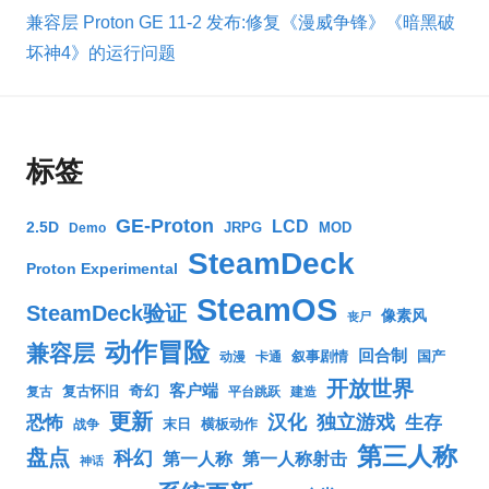
兼容层 Proton GE 11-2 发布:修复《漫威争锋》《暗黑破
坏神4》的运行问题
标签
GE-Proton
LCD
2.5D
JRPG
MOD
Demo
SteamDeck
Proton Experimental
SteamOS
SteamDeck验证
像素风
丧尸
动作冒险
兼容层
回合制
叙事剧情
国产
动漫
卡通
开放世界
客户端
奇幻
复古怀旧
复古
平台跳跃
建造
更新
汉化
独立游戏
生存
恐怖
末日
横板动作
战争
第三人称
盘点
科幻
第一人称
第一人称射击
神话