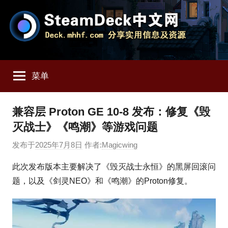
跳
至
内
容
SteamDeck
Deck.mhhf.com
分
菜单
享
中
SteamDeck
实
文
兼容层 Proton GE 10-8 发布：修复《毁
用
灭战士》《鸣潮》等游戏问题
信
网
息
发布于
2025年7月8日
作者:
Magicwing
和
资
此次发布版本主要解决了《毁灭战士永恒》的黑屏回滚问
源
题，以及《剑灵NEO》和《鸣潮》的Proton修复。