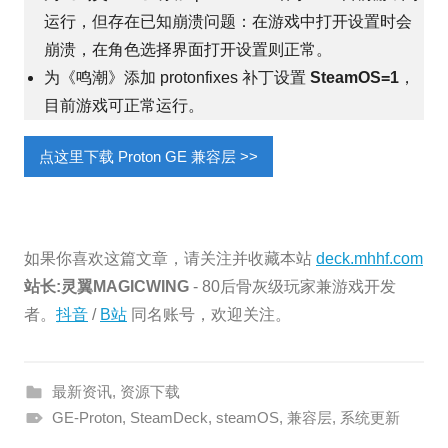
运行，但存在已知崩溃问题：在游戏中打开设置时会
崩溃，在角色选择界面打开设置则正常。
为《鸣潮》添加 protonfixes 补丁设置
SteamOS=1
，
目前游戏可正常运行。
点这里下载 Proton GE 兼容层 >>
如果你喜欢这篇文章，请关注并收藏本站
deck.mhhf.com
站长:灵翼MAGICWING
- 80后骨灰级玩家兼游戏开发
者。
抖音
/
B站
同名账号，欢迎关注。
最新资讯
,
资源下载
GE-Proton
,
SteamDeck
,
steamOS
,
兼容层
,
系统更新