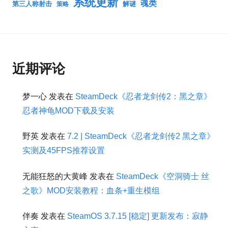
系统更新
魂类
第三人称射击
解谜
策略
近期评论
梦一心
发表在
SteamDeck《忍者龙剑传2：黑之章》
忍者神龟MOD下载及安装
野英
发表在
7.2 | SteamDeck《忍者龙剑传2 黑之章》
实测及45FPS推荐设置
无能狂怒的大黄峰
发表在
SteamDeck《空洞骑士 丝
之歌》MOD安装教程：血条+重生模组
伴奏
发表在
SteamOS 3.7.15 [稳定] 更新发布：寂静