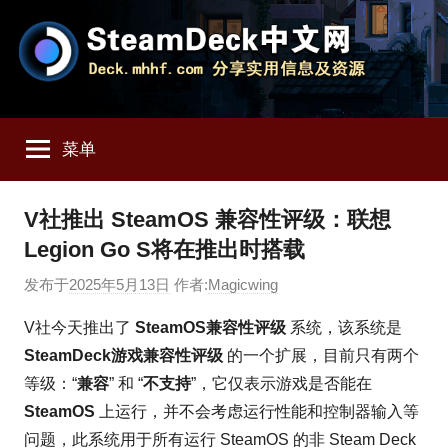
跳
至
内
容
SteamDeck
Deck.mhhf.com
分
菜单
享
中
SteamDeck
实
文
V社推出 SteamOS 兼容性评级：联想
用
Legion Go S将在推出时搭载
信
网
息
发布于
2025年5月13日
作者:
Magicwing
和
资
V社今天推出了
SteamOS兼容性评级
系统，该系统是
源
SteamDeck游戏兼容性评级
的一个扩展，目前只有两个
等级：“
兼容
” 和 “
不支持
”，它仅表示游戏是否能在
SteamOS
上运行，并不会考虑运行性能和控制器输入等
问题，此系统用于所有运行 SteamOS 的非 Steam Deck