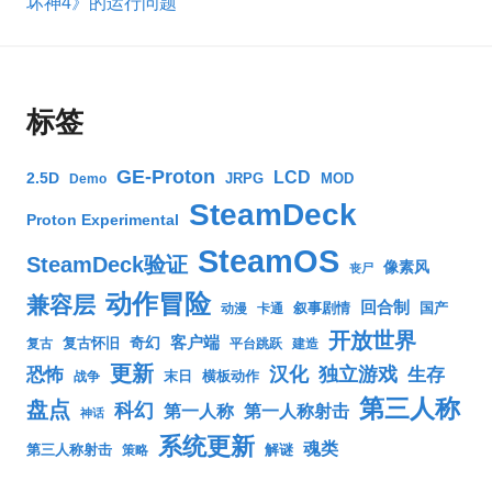
坏神4》的运行问题
标签
GE-Proton
LCD
2.5D
JRPG
MOD
Demo
SteamDeck
Proton Experimental
SteamOS
SteamDeck验证
像素风
丧尸
动作冒险
兼容层
回合制
叙事剧情
国产
动漫
卡通
开放世界
客户端
奇幻
复古怀旧
复古
平台跳跃
建造
更新
汉化
独立游戏
生存
恐怖
末日
横板动作
战争
第三人称
盘点
科幻
第一人称
第一人称射击
神话
系统更新
魂类
第三人称射击
解谜
策略