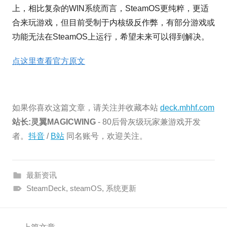
上，相比复杂的WIN系统而言，SteamOS更纯粹，更适
合来玩游戏，但目前受制于内核级反作弊，有部分游戏或
功能无法在SteamOS上运行，希望未来可以得到解决。
点这里查看官方原文
如果你喜欢这篇文章，请关注并收藏本站
deck.mhhf.com
站长:灵翼MAGICWING
- 80后骨灰级玩家兼游戏开发
者。
抖音
/
B站
同名账号，欢迎关注。
最新资讯
SteamDeck
,
steamOS
,
系统更新
文