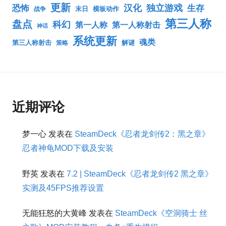
更新
汉化
独立游戏
生存
恐怖
末日
横板动作
战争
第三人称
盘点
科幻
第一人称
第一人称射击
神话
系统更新
魂类
第三人称射击
解谜
策略
近期评论
梦一心
发表在
SteamDeck《忍者龙剑传2：黑之章》
忍者神龟MOD下载及安装
野英
发表在
7.2 | SteamDeck《忍者龙剑传2 黑之章》
实测及45FPS推荐设置
无能狂怒的大黄峰
发表在
SteamDeck《空洞骑士 丝