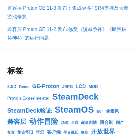
兼容层 Proton GE 11-3 发布：集成更多FSR4支持及大量
游戏修复
兼容层 Proton GE 11-2 发布:修复《漫威争锋》《暗黑破
坏神4》的运行问题
标签
GE-Proton
LCD
2.5D
JRPG
MOD
Demo
SteamDeck
Proton Experimental
SteamOS
SteamDeck验证
像素风
丧尸
动作冒险
兼容层
回合制
叙事剧情
国产
动漫
卡通
开放世界
客户端
奇幻
复古怀旧
复古
平台跳跃
建造