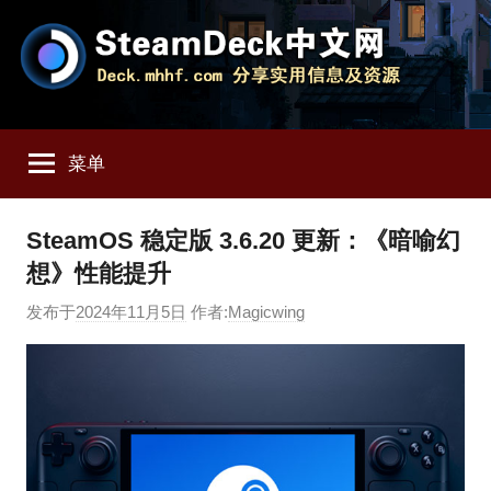
跳
至
内
容
SteamDeck
Deck.mhhf.com
分
菜单
享
中
SteamDeck
实
文
SteamOS 稳定版 3.6.20 更新：《暗喻幻
用
想》性能提升
信
网
息
发布于
2024年11月5日
作者:
Magicwing
和
资
源