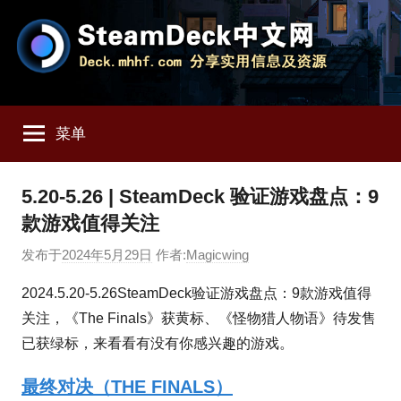
跳
至
内
容
SteamDeck
Deck.mhhf.com
分
菜单
享
中
SteamDeck
实
文
5.20-5.26 | SteamDeck 验证游戏盘点：9
用
款游戏值得关注
信
网
息
发布于
2024年5月29日
作者:
Magicwing
和
资
2024.5.20-5.26SteamDeck验证游戏盘点：9款游戏值得
源
关注，《The Finals》获黄标、《怪物猎人物语》待发售
已获绿标，来看看有没有你感兴趣的游戏。
最终对决（THE FINALS）