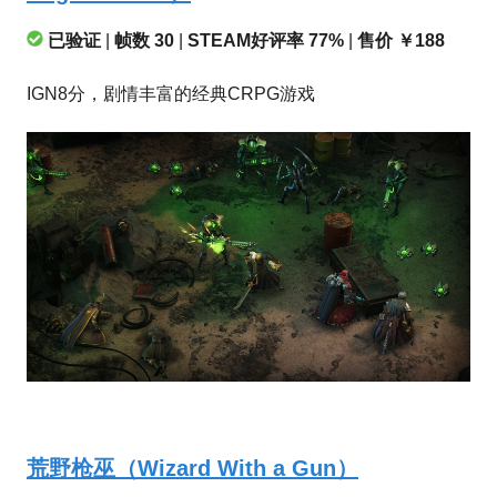
已验证
|
帧数 30
|
STEAM好评率 77%
|
售价 ￥188
IGN8分，剧情丰富的经典CRPG游戏
荒野枪巫（Wizard With a Gun）