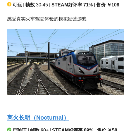
可玩
|
帧数
30-45 |
STEAM好评率 71%
|
售价 ￥108
感受真实火车驾驶体验的模拟经营游戏
离火长明（Nocturnal）
已验证
|
帧数 60
+ |
STEAM好评率 89%
|
售价 ￥58