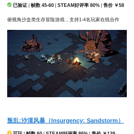
已验证
|
帧数 45-60
|
STEAM好评率 80%
|
售价 ￥58
俯视角沙盒类生存冒险游戏，支持1-4名玩家在线合作
叛乱:沙漠风暴（Insurgency: Sandstorm）
可玩
|
帧数 60
|
STEAM好评率 86%
|
售价 ￥129