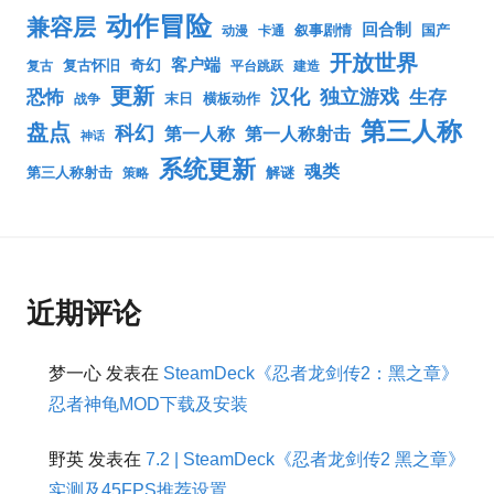
动作冒险
兼容层
回合制
叙事剧情
国产
动漫
卡通
开放世界
客户端
奇幻
复古怀旧
复古
平台跳跃
建造
更新
汉化
独立游戏
生存
恐怖
末日
横板动作
战争
第三人称
盘点
科幻
第一人称
第一人称射击
神话
系统更新
魂类
第三人称射击
解谜
策略
近期评论
梦一心
发表在
SteamDeck《忍者龙剑传2：黑之章》
忍者神龟MOD下载及安装
野英
发表在
7.2 | SteamDeck《忍者龙剑传2 黑之章》
实测及45FPS推荐设置