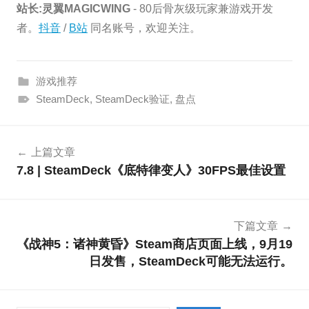
站长:灵翼MAGICWING
- 80后骨灰级玩家兼游戏开发
者。
抖音
/
B站
同名账号，欢迎关注。
游戏推荐
SteamDeck
,
SteamDeck验证
,
盘点
文
上篇文章
章
7.8 | SteamDeck《底特律变人》30FPS最佳设置
导
航
下篇文章
《战神5：诸神黄昏》Steam商店页面上线，9月19
日发售，SteamDeck可能无法运行。