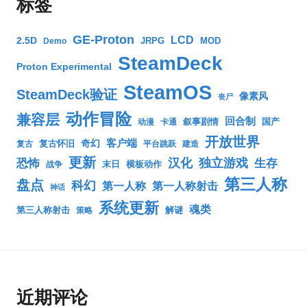
标签
GE-Proton
LCD
2.5D
JRPG
MOD
Demo
SteamDeck
Proton Experimental
SteamOS
SteamDeck验证
像素风
丧尸
动作冒险
兼容层
回合制
叙事剧情
国产
动漫
卡通
开放世界
客户端
奇幻
复古怀旧
复古
平台跳跃
建造
更新
汉化
独立游戏
生存
恐怖
末日
横板动作
战争
第三人称
盘点
科幻
第一人称
第一人称射击
神话
系统更新
魂类
第三人称射击
解谜
策略
近期评论