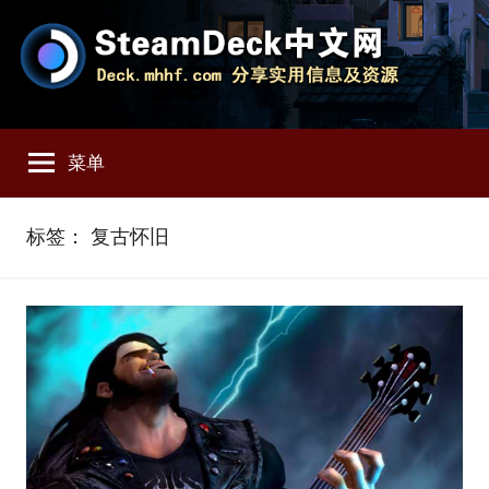
跳
至
内
容
SteamDeck
Deck.mhhf.com
分
菜单
享
中
SteamDeck
实
文
标签：
复古怀旧
用
信
网
息
和
资
源