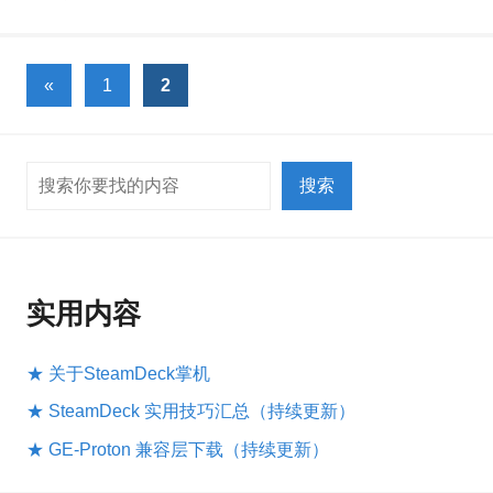
文
上
«
1
2
一
章
组
分
搜索
文
搜索
页
章
实用内容
★ 关于SteamDeck掌机
★ SteamDeck 实用技巧汇总（持续更新）
★ GE-Proton 兼容层下载（持续更新）