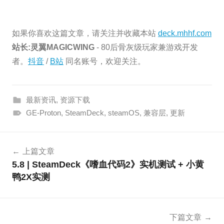
如果你喜欢这篇文章，请关注并收藏本站
deck.mhhf.com
站长:灵翼MAGICWING
- 80后骨灰级玩家兼游戏开发
者。
抖音
/
B站
同名账号，欢迎关注。
最新资讯
,
资源下载
GE-Proton
,
SteamDeck
,
steamOS
,
兼容层
,
更新
文
上篇文章
章
5.8 | SteamDeck《嗜血代码2》实机测试 + 小黄
导
鸭2X实测
航
下篇文章