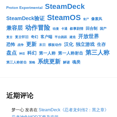
SteamDeck
Proton Experimental
SteamOS
SteamDeck验证
像素风
丧尸
动作冒险
兼容层
回合制
叙事剧情
国产
动漫
卡通
开放世界
客户端
奇幻
复古怀旧
复古
平台跳跃
建造
更新
汉化
独立游戏
生存
恐怖
末日
横板动作
战争
第三人称
盘点
科幻
第一人称
第一人称射击
神话
系统更新
魂类
第三人称射击
解谜
策略
近期评论
梦一心
发表在
SteamDeck《忍者龙剑传2：黑之章》