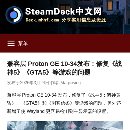
跳
至
内
容
SteamDeck
Deck.mhhf.com
分
菜单
享
中
SteamDeck
实
文
兼容层 Proton GE 10-34发布：修复《战
用
神5》《GTA5》等游戏的问题
信
网
息
发布于
2026年3月24日
作者:
Magicwing
和
资
兼容层 Proton GE 10-34 发布，修复了《战神5：诸神黄
源
昏》、《GTA5》和《刺客信条》等游戏的问题，另外还
新增了使 Wayland 更容易检测到主显示器的设置。