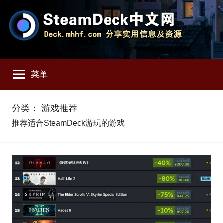
跳
至
内
容
SteamDeck
Deck.mhhf.com
分
菜单
享
中
SteamDeck
实
文
分类：
游戏推荐
用
推荐适合SteamDeck游玩的游戏
信
网
息
和
资
源