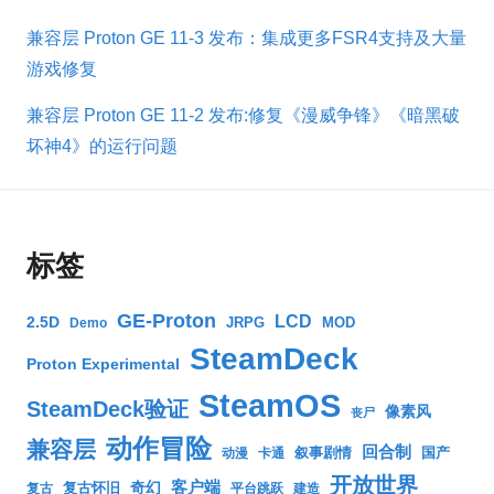
兼容层 Proton GE 11-3 发布：集成更多FSR4支持及大量
游戏修复
兼容层 Proton GE 11-2 发布:修复《漫威争锋》《暗黑破
坏神4》的运行问题
标签
GE-Proton
LCD
2.5D
JRPG
MOD
Demo
SteamDeck
Proton Experimental
SteamOS
SteamDeck验证
像素风
丧尸
动作冒险
兼容层
回合制
叙事剧情
国产
动漫
卡通
开放世界
客户端
奇幻
复古怀旧
复古
平台跳跃
建造