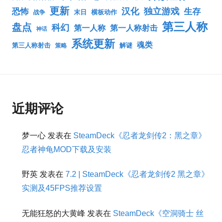
更新
汉化
独立游戏
生存
恐怖
末日
横板动作
战争
第三人称
盘点
科幻
第一人称
第一人称射击
神话
系统更新
魂类
第三人称射击
解谜
策略
近期评论
梦一心
发表在
SteamDeck《忍者龙剑传2：黑之章》
忍者神龟MOD下载及安装
野英
发表在
7.2 | SteamDeck《忍者龙剑传2 黑之章》
实测及45FPS推荐设置
无能狂怒的大黄峰
发表在
SteamDeck《空洞骑士 丝