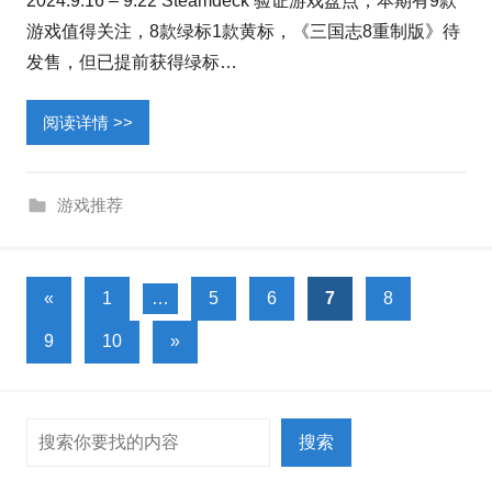
2024.9.16 – 9.22 Steamdeck 验证游戏盘点，本期有9款
游戏值得关注，8款绿标1款黄标，《三国志8重制版》待
发售，但已提前获得绿标…
阅读详情 >>
游戏推荐
文
上
«
1
…
5
6
7
8
一
章
下
9
10
»
组
分
一
文
组
页
章
搜索
文
搜索
章