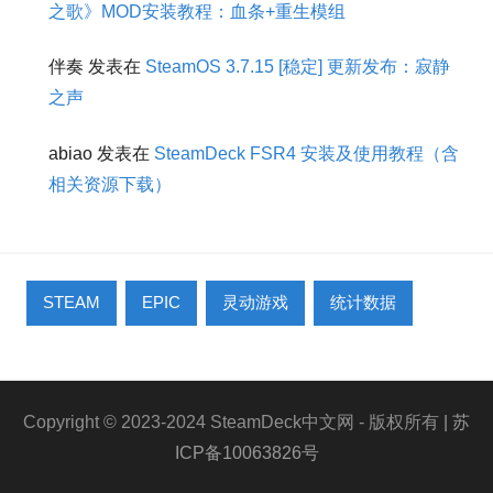
之歌》MOD安装教程：血条+重生模组
伴奏
发表在
SteamOS 3.7.15 [稳定] 更新发布：寂静
之声
abiao
发表在
SteamDeck FSR4 安装及使用教程（含
相关资源下载）
STEAM
EPIC
灵动游戏
统计数据
Copyright © 2023-2024 SteamDeck中文网 - 版权所有
| 苏
ICP备10063826号